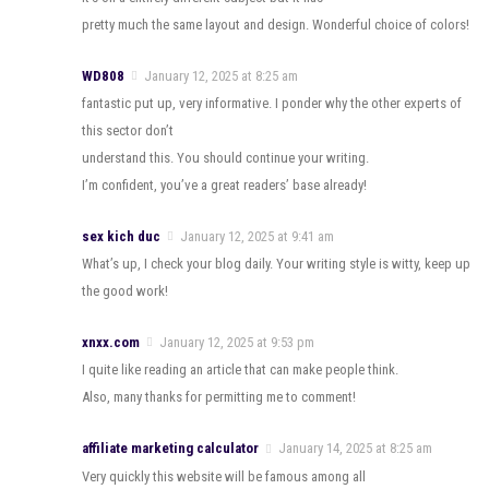
pretty much the same layout and design. Wonderful choice of colors!
WD808
January 12, 2025 at 8:25 am
fantastic put up, very informative. I ponder why the other experts of
this sector don’t
understand this. You should continue your writing.
I’m confident, you’ve a great readers’ base already!
sex kich duc
January 12, 2025 at 9:41 am
What’s up, I check your blog daily. Your writing style is witty, keep up
the good work!
xnxx.com
January 12, 2025 at 9:53 pm
I quite like reading an article that can make people think.
Also, many thanks for permitting me to comment!
affiliate marketing calculator
January 14, 2025 at 8:25 am
Very quickly this website will be famous among all