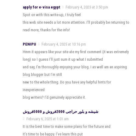
apply for e-visa egypt
February 4, 2025 at 3:50 pm
Spot on with this write-up, I truly feel
this web site needs a lot more attention. I’ll probably be returning to
read more, thanks for the info!
PENIPU
February 4, 2025 at 10:16 pm
Hmm it appears like your site ate my first comment (it was extremely
long) so I guess I’ll just sum it up what I submitted
and say, I’m thoroughly enjoying your blog. I as well am an aspiring
blog blogger but I’m still
new to the whole thing. Do you have any helpful hints for
inexperienced
blog writers? I’d genuinely appreciate it.
شیشه و بلور حراجی 2000فروش و 5000فروش
February 6, 2025 at 1:01 am
It is the best time to make some plans for the future and
it’s time to be happy. I’ve learn this put