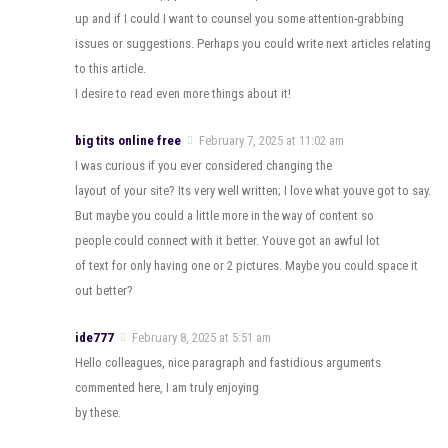
up and if I could I want to counsel you some attention-grabbing
issues or suggestions. Perhaps you could write next articles relating
to this article.
I desire to read even more things about it!
big tits online free
February 7, 2025 at 11:02 am
I was curious if you ever considered changing the
layout of your site? Its very well written; I love what youve got to say.
But maybe you could a little more in the way of content so
people could connect with it better. Youve got an awful lot
of text for only having one or 2 pictures. Maybe you could space it
out better?
ide777
February 8, 2025 at 5:51 am
Hello colleagues, nice paragraph and fastidious arguments
commented here, I am truly enjoying
by these.