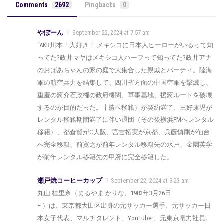
Comments
2692
Pingbacks
0
やぽーん
September 22, 2024 at 7:57 am
“AKB川本「大好き！ メキシコに日本人ヒーローがいるって知
ってた?政井マヤはメキシコ人ハーフって知ってた?政井アナ
のおばあちゃんの家の庭で大集合した親戚とパーティ。陸海
軍の航空兵力を結集して、四川省方面の中国空軍を撃滅し、
重慶の蔣介石政権の政府機関、軍事基地、援蔣ルートを破壊
するのが目的だった。十勝へ移籍）が契約満了、三好康児が
レンタル移籍期間満了に伴い退団（その後横浜FMへレンタル
移籍）、都倉賢がC大阪、宮吉拓実が京都、兵藤慎剛が仙台
へ完全移籍、前寛之が前年レンタル移籍先の水戸、金園英学
が前年レンタル移籍先の甲府に完全移籍した。
瀬戸焼コーヒーカップ
September 22, 2024 at 9:23 am
丸山 桂里奈（まるやま かりな、1983年3月26日
– ）は、東京都大田区出身の元サッカー選手、元サッカー日
本女子代表、マルチタレント、YouTuber、元東京電力社員。