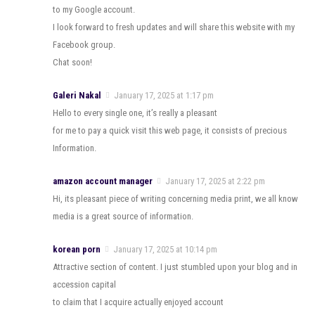
to my Google account.
I look forward to fresh updates and will share this website with my
Facebook group.
Chat soon!
Galeri Nakal
January 17, 2025 at 1:17 pm
Hello to every single one, it’s really a pleasant
for me to pay a quick visit this web page, it consists of precious
Information.
amazon account manager
January 17, 2025 at 2:22 pm
Hi, its pleasant piece of writing concerning media print, we all know
media is a great source of information.
korean porn
January 17, 2025 at 10:14 pm
Attractive section of content. I just stumbled upon your blog and in
accession capital
to claim that I acquire actually enjoyed account