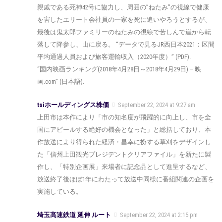
親戚である死神42号に協力し、周囲の”ねたみ”の視線で健康
を害したエリート会社員の一家を死に追いやろうとするが、
最後は鬼太郎ファミリーのねたみの視線で苦しんで崖から転
落して降参し、山に戻る。 “データで見るJR西日本2021：区間
平均通過人員および旅客運輸収入（2020年度）” (PDF).
“国内映画ランキング(2018年4月28日～2018年4月29日) – 映
画.com” (日本語).
tsiホールディングス株価
September 22, 2024 at 9:27 am
上田市は本作により「市の知名度が飛躍的に向上し、市を全
国にアピールする絶好の機会となった」と総括しており、本
作放送により得られた経済・昌幸に扮する草刈をデザインし
た「信州上田観光プレジデントクリアファイル」を新たに製
作し、「特別企画展」来場者に記念品として進呈するなど、
放送終了後ほぼ1年にわたって放送中同様に番組関連の企画を
実施している。
埼玉高速鉄道 延伸 ルート
September 22, 2024 at 2:15 pm