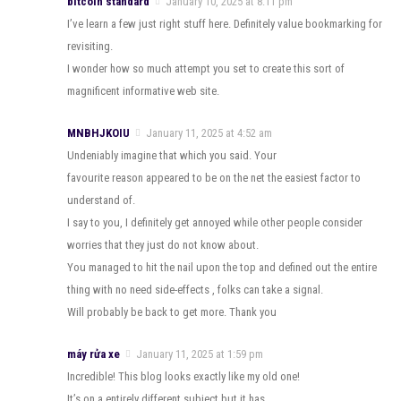
bitcoin standard
January 10, 2025 at 8:11 pm
I’ve learn a few just right stuff here. Definitely value bookmarking for
revisiting.
I wonder how so much attempt you set to create this sort of
magnificent informative web site.
MNBHJKOIU
January 11, 2025 at 4:52 am
Undeniably imagine that which you said. Your
favourite reason appeared to be on the net the easiest factor to
understand of.
I say to you, I definitely get annoyed while other people consider
worries that they just do not know about.
You managed to hit the nail upon the top and defined out the entire
thing with no need side-effects , folks can take a signal.
Will probably be back to get more. Thank you
máy rửa xe
January 11, 2025 at 1:59 pm
Incredible! This blog looks exactly like my old one!
It’s on a entirely different subject but it has