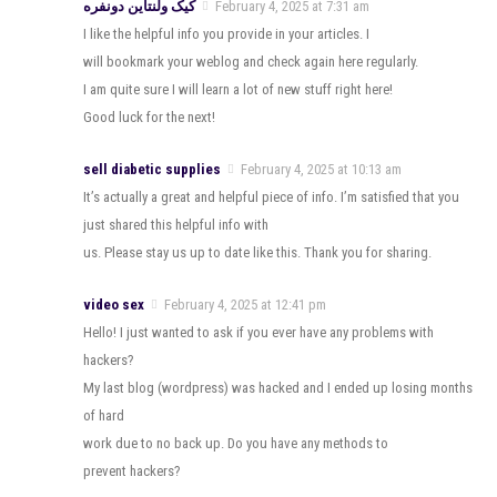
کیک ولنتاین دونفره
February 4, 2025 at 7:31 am
I like the helpful info you provide in your articles. I
will bookmark your weblog and check again here regularly.
I am quite sure I will learn a lot of new stuff right here!
Good luck for the next!
sell diabetic supplies
February 4, 2025 at 10:13 am
It’s actually a great and helpful piece of info. I’m satisfied that you
just shared this helpful info with
us. Please stay us up to date like this. Thank you for sharing.
video sex
February 4, 2025 at 12:41 pm
Hello! I just wanted to ask if you ever have any problems with
hackers?
My last blog (wordpress) was hacked and I ended up losing months
of hard
work due to no back up. Do you have any methods to
prevent hackers?