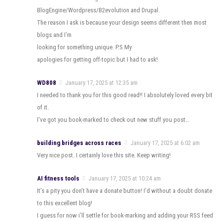
BlogEngine/Wordpress/B2evolution and Drupal.
The reason I ask is because your design seems different then most
blogs and I’m
looking for something unique. P.S My
apologies for getting off-topic but I had to ask!
WD808
January 17, 2025 at 12:35 am
I needed to thank you for this good read!! I absolutely loved every bit
of it.
I’ve got you book-marked to check out new stuff you post…
building bridges across races
January 17, 2025 at 6:02 am
Very nice post. I certainly love this site. Keep writing!
AI fitness tools
January 17, 2025 at 10:24 am
It’s a pity you don’t have a donate button! I’d without a doubt donate
to this excellent blog!
I guess for now i’ll settle for book-marking and adding your RSS feed