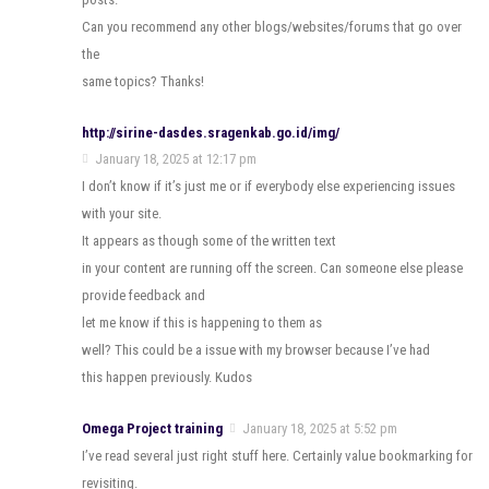
Can you recommend any other blogs/websites/forums that go over
the
same topics? Thanks!
http://sirine-dasdes.sragenkab.go.id/img/
January 18, 2025 at 12:17 pm
I don’t know if it’s just me or if everybody else experiencing issues
with your site.
It appears as though some of the written text
in your content are running off the screen. Can someone else please
provide feedback and
let me know if this is happening to them as
well? This could be a issue with my browser because I’ve had
this happen previously. Kudos
Omega Project training
January 18, 2025 at 5:52 pm
I’ve read several just right stuff here. Certainly value bookmarking for
revisiting.