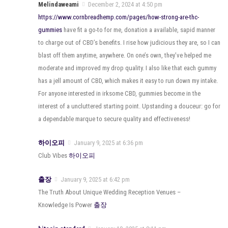
Melindaweami
December 2, 2024 at 4:50 pm
https://www.cornbreadhemp.com/pages/how-strong-are-thc-
gummies
have fit a go-to for me, donation a available, sapid manner
to charge out of CBD’s benefits. I rise how judicious they are, so I can
blast off them anytime, anywhere. On one’s own, they’ve helped me
moderate and improved my drop quality. I also like that each gummy
has a jell amount of CBD, which makes it easy to run down my intake.
For anyone interested in irksome CBD, gummies become in the
interest of a uncluttered starting point. Upstanding a douceur: go for
a dependable marque to secure quality and effectiveness!
하이오피
January 9, 2025 at 6:36 pm
Club Vibes
하이오피
출장
January 9, 2025 at 6:42 pm
The Truth About Unique Wedding Reception Venues –
Knowledge Is Power
출장