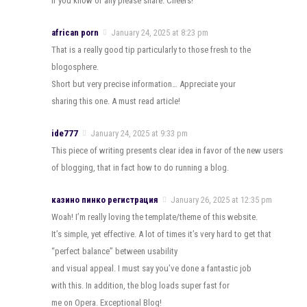
If you know of any please share. Cheers!
african porn
January 24, 2025 at 8:23 pm
That is a really good tip particularly to those fresh to the
blogosphere.
Short but very precise information… Appreciate your
sharing this one. A must read article!
ide777
January 24, 2025 at 9:33 pm
This piece of writing presents clear idea in favor of the new users
of blogging, that in fact how to do running a blog.
казино пинко регистрация
January 26, 2025 at 12:35 pm
Woah! I’m really loving the template/theme of this website.
It’s simple, yet effective. A lot of times it’s very hard to get that
“perfect balance” between usability
and visual appeal. I must say you’ve done a fantastic job
with this. In addition, the blog loads super fast for
me on Opera. Exceptional Blog!