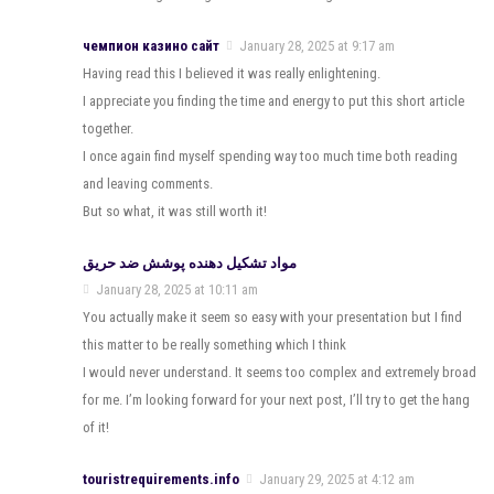
чемпион казино сайт
January 28, 2025 at 9:17 am
Having read this I believed it was really enlightening.
I appreciate you finding the time and energy to put this short article
together.
I once again find myself spending way too much time both reading
and leaving comments.
But so what, it was still worth it!
مواد تشکیل دهنده پوشش ضد حریق
January 28, 2025 at 10:11 am
You actually make it seem so easy with your presentation but I find
this matter to be really something which I think
I would never understand. It seems too complex and extremely broad
for me. I’m looking forward for your next post, I’ll try to get the hang
of it!
touristrequirements.info
January 29, 2025 at 4:12 am