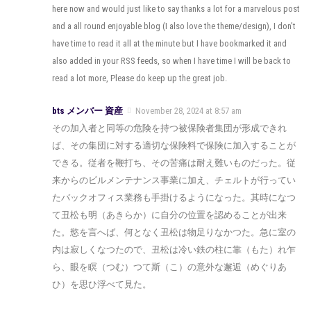
here now and would just like to say thanks a lot for a marvelous post
and a all round enjoyable blog (I also love the theme/design), I don’t
have time to read it all at the minute but I have bookmarked it and
also added in your RSS feeds, so when I have time I will be back to
read a lot more, Please do keep up the great job.
bts メンバー 資産
November 28, 2024 at 8:57 am
その加入者と同等の危険を持つ被保険者集団が形成できれ
ば、その集団に対する適切な保険料で保険に加入することが
できる。従者を鞭打ち、その苦痛は耐え難いものだった。従
来からのビルメンテナンス事業に加え、チェルトが行ってい
たバックオフィス業務も手掛けるようになった。其時になつ
て丑松も明（あきらか）に自分の位置を認めることが出来
た。慾を言へば、何となく丑松は物足りなかつた。急に室の
内は寂しくなつたので、丑松は冷い鉄の柱に靠（もた）れ乍
ら、眼を瞑（つむ）つて斯（こ）の意外な邂逅（めぐりあ
ひ）を思ひ浮べて見た。