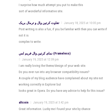
I surprise how much attempt you put to make this
sort of wonderful informative site.
تفاوت کرتین وال و ترمال بریک
January 18, 2025 at 10:05 pm
Post writing is also a fun, if you be familiar with then you can write if
not it is
complex to write.
نمای کرتین وال فریم لس (Frameless)
January 19, 2025 at 12:09 pm
I am really loving the theme/design of your web site.
Do you ever run into any browser compatibility issues?
A couple of my blog audience have complained about my site not
working correctly in Explorer but
looks great in Opera. Do you have any advice to help fix this issue?
altcoin
January 19, 2025 at 3:42 pm
Great information. Lucky me I found your site by chance