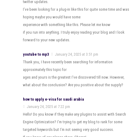
twitter updates.
I’ve been looking for a plug-in like this for quite some time and was
hoping maybe you would have some
experience with something like this. Please let me know
if you run into anything. I truly enjoy reading your blog and I look
forward to your new updates.
youtube to mp3
January 24, 2025 at 3:51 pm
Thank you, I have recently been searching for information
approximately this topic for
ages and yours is the greatest I’ve discovered till now. However,
what about the conclusion? Are you positive about the supply?
how to apply e-visa for saudi arabia
January 24, 2025 at 7:22 pm
Hello! Do you know if they make any plugins to assist with Search
Engine Optimization? I’m trying to get my blog to rank for some
targeted keywords but I’m not seeing very good success.