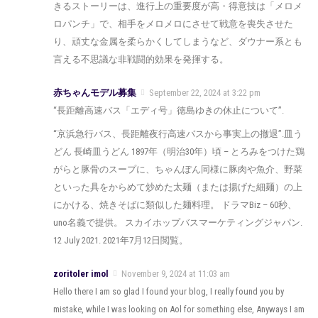
きるストーリーは、進行上の重要度が高・得意技は「メロメ
ロパンチ」で、相手をメロメロにさせて戦意を喪失させた
り、頑丈な金属を柔らかくしてしまうなど、ダウナー系とも
言える不思議な非戦闘的効果を発揮する。
赤ちゃんモデル募集
September 22, 2024 at 3:22 pm
“長距離高速バス「エディ号」徳島ゆきの休止について”.
“京浜急行バス、長距離夜行高速バスから事実上の撤退”.皿う
どん 長崎皿うどん 1897年（明治30年）頃 – とろみをつけた鶏
がらと豚骨のスープに、ちゃんぽん同様に豚肉や魚介、野菜
といった具をからめて炒めた太麺（または揚げた細麺）の上
にかける、焼きそばに類似した麺料理。 ドラマBiz – 60秒、
uno名義で提供。 スカイホップバスマーケティングジャパン.
12 July 2021. 2021年7月12日閲覧。
zoritoler imol
November 9, 2024 at 11:03 am
Hello there I am so glad I found your blog, I really found you by
mistake, while I was looking on Aol for something else, Anyways I am