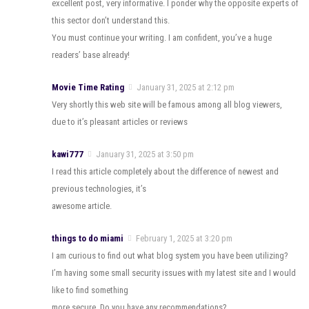
excellent post, very informative. I ponder why the opposite experts of
this sector don’t understand this.
You must continue your writing. I am confident, you’ve a huge
readers’ base already!
Movie Time Rating
January 31, 2025 at 2:12 pm
Very shortly this web site will be famous among all blog viewers,
due to it’s pleasant articles or reviews
kawi777
January 31, 2025 at 3:50 pm
I read this article completely about the difference of newest and
previous technologies, it’s
awesome article.
things to do miami
February 1, 2025 at 3:20 pm
I am curious to find out what blog system you have been utilizing?
I’m having some small security issues with my latest site and I would
like to find something
more secure. Do you have any recommendations?