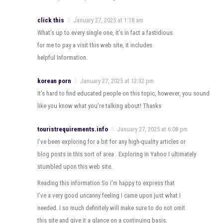
click this
January 27, 2025 at 1:18 am
What’s up to every single one, it’s in fact a fastidious
for me to pay a visit this web site, it includes
helpful Information.
korean porn
January 27, 2025 at 12:32 pm
It’s hard to find educated people on this topic, however, you sound
like you know what you’re talking about! Thanks
touristrequirements.info
January 27, 2025 at 6:08 pm
I’ve been exploring for a bit for any high-quality articles or
blog posts in this sort of area . Exploring in Yahoo I ultimately
stumbled upon this web site.
Reading this information So i’m happy to express that
I’ve a very good uncanny feeling I came upon just what I
needed. I so much definitely will make sure to do not omit
this site and give it a glance on a continuing basis.