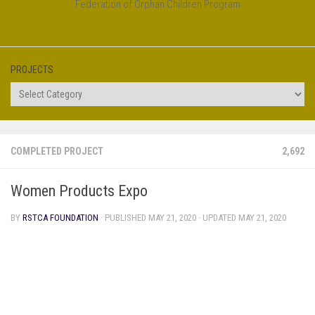
Federation of Orphan Children Program
PROJECTS
Projects
COMPLETED PROJECT
2,692
Women Products Expo
BY
RSTCA FOUNDATION
· PUBLISHED
MAY 21, 2020
· UPDATED
MAY 21, 2020