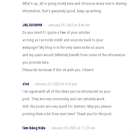
What’s up, all is going nicely here and ofcourse every one is sharing
information, that’s genuinely good, keep up writing.
JKLIUIO098
January 29, 2025 at 8:44 am
Do you mind if I quote a few of your articles
as long as I provide credit and sources back to your
webpage? My blog is in the very same niche as yours
and my users would definitely benefit from some of the information
you provide here.
Please let me know if this ok with you. Cheers!
slot
January 29, 2025 at 6:35 pm
I do agree with all of the ideas you’ve introduced on your
post. They are very convincing and can certainly work.
Still, the posts are very quick for starters. May you please
prolong them a bit from next time? Thank you for the post.
làm bảng hiệu
January 30, 2025 at 11:23 am