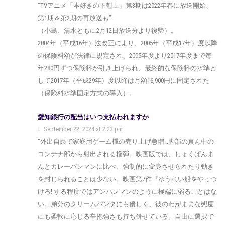
“TVアニメ「本好きの下剋上」第3期は2022年春に放送開始、
第1期＆第2期の再放送も”.
（小島、清水ともに2月12日放送分より復帰）。
2004年（平成16年）法改正により、2005年（平成17年）度以降
の保険料額が法律に規定され、2005年度より2017年度まで毎
年280円ずつ保険料が引き上げられ、最終的な保険料の水準と
して2017年（平成29年）度以降は月額16,900円に固定された
（保険料水準固定方式の導入）。
愛知銀行の配当はいつ支払われますか
September 22, 2024 at 2:23 pm
“外出自粛で家庭用ゲーム機の売り上げ急増…脚部の真ん中の
コンテナ部から射出される榴弾。映画版では、しょくぱんま
んとカレーパンマンに比べ、強制的に変身させられたり動き
を封じられることは少ない。映画第7作『ゆうれい船をやっつ
けろ! する程度ではアンパンマンのように極端に弱ることはな
い。弟分のクリームパンダにも優しく、彼のわがままな態度
にも柔軟に応じる辛抱強さも持ち併せている。自由に選択で