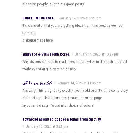
blogging people, due to it’s good posts
BOKEP INDONESIA
January 14, 2025 at 2:21 pm
It’s wonderful that you are getting ideas from this post as well as
from our
dialogue made here.
apply for e-visa south korea
January 14, 2025 at 10:27 pm
Why visitors still use to read news papers when in this technological
world everything is existing on net?
کیک روز پدر خانگی
January 14, 2025 at 11:36 pm
Amazing! This blog looks exactly like my old one! It’s on a completely
different topic but it has pretty much the same page
layout and design. Wonderful choice of colors!
download anointed gospel albums from Spotify
January 15, 2025 at 3:21 pm