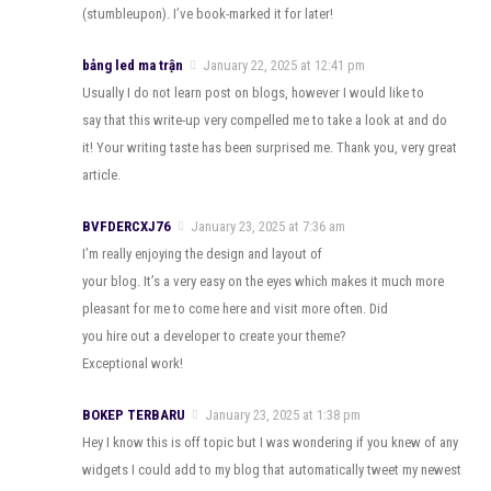
(stumbleupon). I’ve book-marked it for later!
bảng led ma trận
January 22, 2025 at 12:41 pm
Usually I do not learn post on blogs, however I would like to
say that this write-up very compelled me to take a look at and do
it! Your writing taste has been surprised me. Thank you, very great
article.
BVFDERCXJ76
January 23, 2025 at 7:36 am
I’m really enjoying the design and layout of
your blog. It’s a very easy on the eyes which makes it much more
pleasant for me to come here and visit more often. Did
you hire out a developer to create your theme?
Exceptional work!
BOKEP TERBARU
January 23, 2025 at 1:38 pm
Hey I know this is off topic but I was wondering if you knew of any
widgets I could add to my blog that automatically tweet my newest