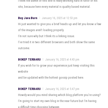
I think the admin of this site is really working hard in favor of his
site, because here every material is quality based material.
Buy Java Burn
January 16, 2025 at 12:53 pm
Hi just wanted to give you a brief heads up and let you know a few
of the images aren’t loading properly.
I’m not sure why but I think its a linking issue.
I’ve tried it in two different browsers and both show the same
outcome.
BOKEP TERBARU
January 16, 2025 at 4:43 pm
If you wish for to grow your experience just keep visiting this
website
and be updated with the hottest gossip posted here.
BOKEP TERBARU
January 16, 2025 at 5:47 pm
Howdy would you mind sharing which blog platform you’re using?
I’m going to start my own blog in the near future but I’m having
a difficult time choosing between