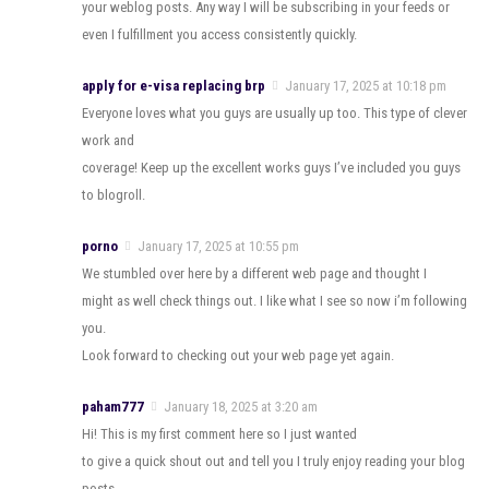
your weblog posts. Any way I will be subscribing in your feeds or
even I fulfillment you access consistently quickly.
apply for e-visa replacing brp
January 17, 2025 at 10:18 pm
Everyone loves what you guys are usually up too. This type of clever
work and
coverage! Keep up the excellent works guys I’ve included you guys
to blogroll.
porno
January 17, 2025 at 10:55 pm
We stumbled over here by a different web page and thought I
might as well check things out. I like what I see so now i’m following
you.
Look forward to checking out your web page yet again.
paham777
January 18, 2025 at 3:20 am
Hi! This is my first comment here so I just wanted
to give a quick shout out and tell you I truly enjoy reading your blog
posts.