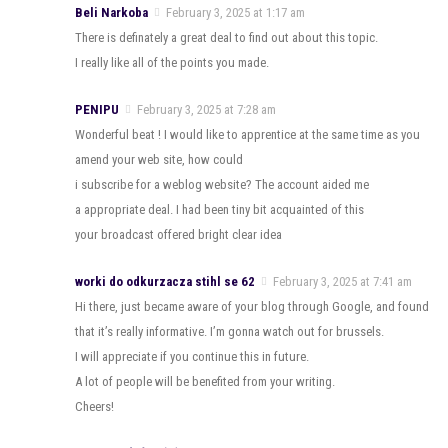
Beli Narkoba
February 3, 2025 at 1:17 am
There is definately a great deal to find out about this topic.
I really like all of the points you made.
PENIPU
February 3, 2025 at 7:28 am
Wonderful beat ! I would like to apprentice at the same time as you
amend your web site, how could
i subscribe for a weblog website? The account aided me
a appropriate deal. I had been tiny bit acquainted of this
your broadcast offered bright clear idea
worki do odkurzacza stihl se 62
February 3, 2025 at 7:41 am
Hi there, just became aware of your blog through Google, and found
that it’s really informative. I’m gonna watch out for brussels.
I will appreciate if you continue this in future.
A lot of people will be benefited from your writing.
Cheers!